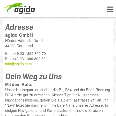
UNTERNEHMEN
Adresse
LÖSUNGEN
agido GmbH
Hörder Hafenstraße 11
PROJEKTE
44263
Dortmund
NEWS
Fon:
+49 231 399 802 70
Fax:
+49 231 399 802 69
WISSEN
info@agido.com
KARRIERE
Dein Weg zu Uns
KONTAKT
Mit dem Auto:
Unser Hauptquartier ist über die B1, B54 und die B236 Richtung
DO-Hörde gut zu erreichen. Kleiner Tipp für Nutzer eines
Navigationssystems, geben Sie als Ziel "Fasstrasse 21" an. Ihr
"Navi" leitet Sie dann in unmittelbare Nähe unserer Adresse. In
einigen Navigations- und Kartensystemen sind die Strassen
rund um den Phoenixsee noch nicht enthalten.