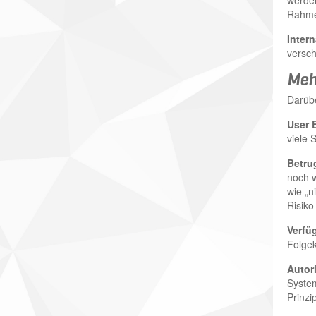
werden
Rahmen
Intern
versch
Mehr
Darübe
User 
viele 
Betru
noch w
wie „n
Risiko
Verfüg
Folgek
Autor
System
Prinzi