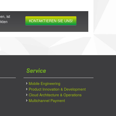
en, ist
KONTAKTIEREN SIE UNS!
ekten
Service
Mobile Engineering
Product Innovation & Development
Cloud Architecture & Operations
Multichannel Payment