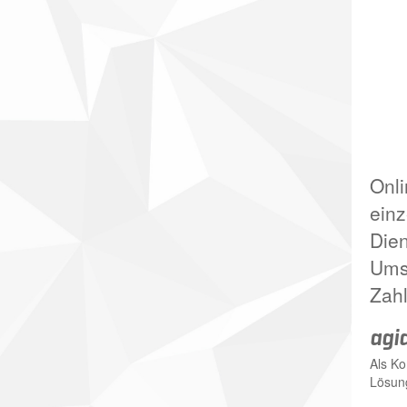
Onli
einz
Dien
Umst
Zahl
agi
Als Ko
Lösung