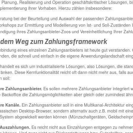
Planung, Realisierung und Operation geschäftskritischer Lösungen, bie
plementierung ihrer Vorhaben. Hierzu zählen insbesondere:
ratung bei der Beurteilung und Auswahl der passenden Zahlungsanbie
rkshops zur Ermittlung und Modellierung von Ist- und Soll-Zuständen
ndigung ihres Zahlungsanbieter-Zoos und Vereinheitlichung Ihrer Zah
 dem Weg zum Zahlungsframework
nbindung eines einzelnen Zahlungsanbieters ist heute gut verstanden.
nden, die schnell und einfach in die eigene Anwendungslandschaft ei
handelt es sich um industrialisierte Lösungen, also Lösungen, die stand
änken. Diese Kernfunktionalität reicht oft dann nicht mehr aus, falls a
 soll:
re Zahlungsanbieter.
Es sollen mehrere Zahlungsanbieter integriert w
 Backoffice die Zahlungsmöglichkeiten aber gleich oder zumindest ähnl
re Kanäle.
Ein Zahlungsanbieter soll in eine Multikanal-Architektur e
assischen Desktop-Browser, sondern alternativ auch z.B. mobil mit ein
System abgewickelt werden können (Münzschaltgeräten, Geldscheinprü
Auszahlungen.
Es reicht nicht aus Einzahlungen entgegen zu nehme