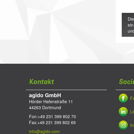
Die
ein
und
Kontakt
Soci
agido GmbH
F
Hörder Hafenstraße 11
44263
Dortmund
L
Fon:
+49 231 399 802 70
Fax:
+49 231 399 802 69
I
info@agido.com