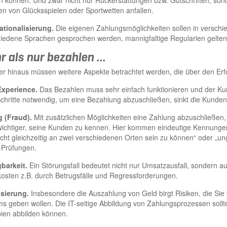
 können. Und zwar nicht nur Rückerstattungen bzw. Gutschriften, son
 von Glücksspielen oder Sportwetten anfallen.
ationalisierung.
Die eigenen Zahlungsmöglichkeiten sollen in versch
iedene Sprachen gesprochen werden, mannigfaltige Regularien gelten
 als nur bezahlen ...
r hinaus müssen weitere Aspekte betrachtet werden, die über den Erf
Experience.
Das Bezahlen muss sehr einfach funktionieren und der Ku
Schritte notwendig, um eine Bezahlung abzuschließen, sinkt die Kunde
g (Fraud).
Mit zusätzlichen Möglichkeiten eine Zahlung abzuschließen, 
ichtiger, seine Kunden zu kennen. Hier kommen eindeutige Kennunge
icht gleichzeitig an zwei verschiedenen Orten sein zu können“ oder „u
-Prüfungen.
barkeit.
Ein Störungsfall bedeutet nicht nur Umsatzausfall, sondern 
osten z.B. durch Betrugsfälle und Regressforderungen.
isierung.
Insbesondere die Auszahlung von Geld birgt Risiken, die Sie vi
s geben wollen. Die IT-seitige Abbildung von Zahlungsprozessen sollt
pien abbilden können.