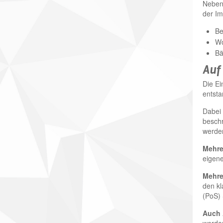
Neben 
der Im
Be
Wo
Bä
Auf
Die Ei
entsta
Dabei 
beschr
werden
Mehre
eigene
Mehre
den kl
(PoS) 
Auch 