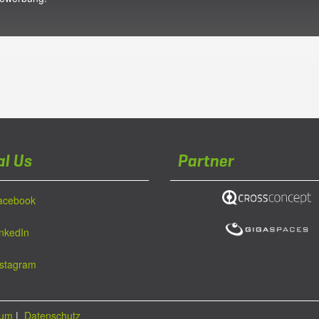
al Us
Partner
acebook
inkedIn
nstagram
sum
|
Datenschutz