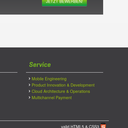
JETZT BEWERBEN!
Service
Mobile Engineering
Product Innovation & Development
Cloud Architecture & Operations
Multichannel Payment
valid HTML5 & CSS3