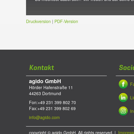
Druckversion
|
PDF-Version
Kontakt
Soci
agido GmbH
F
Hörder Hafenstraße 11
44263
Dortmund
L
Fon:
+49 231 399 802 70
Fax:
+49 231 399 802 69
I
info@agido.com
copyright ©
agido GmbH. All rights reserved.
|
Impres