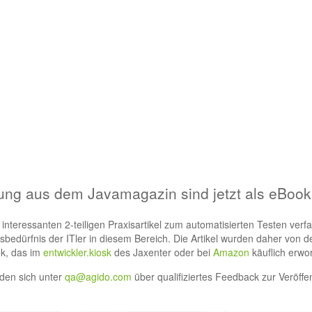
rung aus dem Javamagazin sind jetzt als eBook
teressanten 2-teiligen Praxisartikel zum automatisierten Testen verfa
onsbedürfnis der ITler in diesem Bereich. Die Artikel wurden daher von
ok, das im
entwickler.kiosk
des Jaxenter oder bei
Amazon
käuflich erwo
den sich unter
qa@agido.com
über qualifiziertes Feedback zur Veröffe