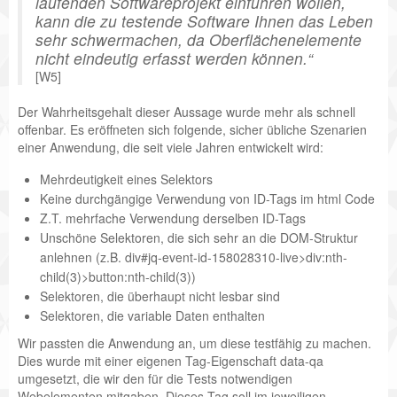
laufenden Softwareprojekt einführen wollen,
kann die zu testende Software Ihnen das Leben
sehr schwermachen, da Oberflächenelemente
nicht eindeutig erfasst werden können.
[W5]
Der Wahrheitsgehalt dieser Aussage wurde mehr als schnell
offenbar. Es eröffneten sich folgende, sicher übliche Szenarien
einer Anwendung, die seit viele Jahren entwickelt wird:
Mehrdeutigkeit eines Selektors
Keine durchgängige Verwendung von ID-Tags im html Code
Z.T. mehrfache Verwendung derselben ID-Tags
Unschöne Selektoren, die sich sehr an die DOM-Struktur
anlehnen (z.B. div#jq-event-id-158028310-live>div:nth-
child(3)>button:nth-child(3))
Selektoren, die überhaupt nicht lesbar sind
Selektoren, die variable Daten enthalten
Wir passten die Anwendung an, um diese testfähig zu machen.
Dies wurde mit einer eigenen Tag-Eigenschaft data-qa
umgesetzt, die wir den für die Tests notwendigen
Webelementen mitgaben. Dieses Tag soll im jeweiligen