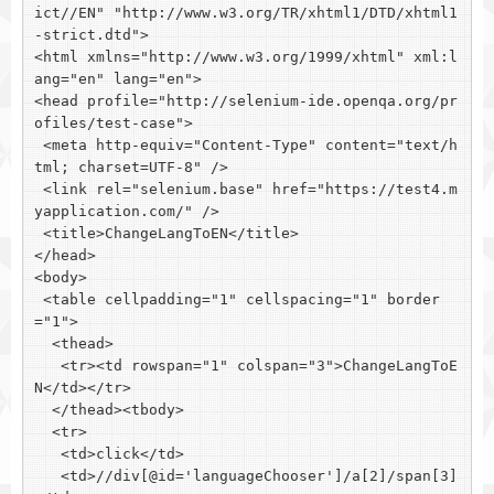
ict//EN" "http://www.w3.org/TR/xhtml1/DTD/xhtml1
-strict.dtd">

<html xmlns="http://www.w3.org/1999/xhtml" xml:l
ang="en" lang="en">

<head profile="http://selenium-ide.openqa.org/pr
ofiles/test-case">

 <meta http-equiv="Content-Type" content="text/h
tml; charset=UTF-8" />

 <link rel="selenium.base" href="https://test4.m
yapplication.com/" />

 <title>ChangeLangToEN</title>

</head>

<body>

 <table cellpadding="1" cellspacing="1" border
="1">

  <thead>

   <tr><td rowspan="1" colspan="3">ChangeLangToE
N</td></tr>

  </thead><tbody>

  <tr>

   <td>click</td>

   <td>//div[@id='languageChooser']/a[2]/span[3]