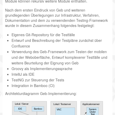
Module können rekursiv weitere Module enthalten.
Nach dem ersten Eindruck von Geb und weiteren
grundlegenden Überlegungen zur Infrastruktur, Verfahren,
Dokumentation und dem zu verwendenden Testing-Framework
wurde in diesem Zusammenhang folgendes festgelegt:
Eigenes Git-Repository für die Testfälle
Entwurf und Beschreibung der Testpläne zunächst über
Confluence
Verwendung des Geb-Framework zum Testen der mobilen
und der Weboberfläche, Entwurf komplexerer Testfälle und
weitere Beurteilung der Eignung von Geb
Groovy als Implementierungssprache
IntelliJ als IDE
TestNG zur Steuerung der Tests
Integration in Bamboo (CI)
Architekturdiagramm Geb-Implementierung:
L
o
k
a
l
/
S
e
r
v
e
r
L
o
k
a
l
/
T
e
s
t
s
e
r
v
e
r
A
p
p
l
i
c
a
t
i
o
n
s
e
r
v
e
r
I
D
E
B
a
m
b
o
o
S
y
s
t
e
m
V
N
C
U
n
d
e
r
T
e
s
t