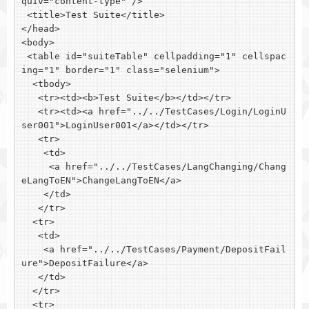
quiv="content-type" />

 <title>Test Suite</title>

</head>

<body>

 <table id="suiteTable" cellpadding="1" cellspac
ing="1" border="1" class="selenium">

  <tbody>

   <tr><td><b>Test Suite</b></td></tr>

   <tr><td><a href="../../TestCases/Login/LoginU
ser001">LoginUser001</a></td></tr>

   <tr>

    <td>

     <a href="../../TestCases/LangChanging/Chang
eLangToEN">ChangeLangToEN</a>

    </td>

   </tr>

  <tr>

   <td>

    <a href="../../TestCases/Payment/DepositFail
ure">DepositFailure</a>

   </td>

  </tr>

  <tr>
