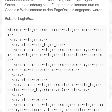
Seitenkontext eindeutig sein. Entsprechend konnten nun im
Code die Webelemente in den PageObjects angepasst werden.
Beispiel LoginBox:
<form id="loginForm" action="/login" method="pos
t">

 <div id="loginDiv">

  <div class="box_login_sub">

   <input data-qa="loginFormUsername" type="tex
t" name="login" id="login" placeholder="Usernam
e">

   <input data-qa="loginFormPassword" type="pass
word" name="password" id="password">

  </div>

  <div class="wrap">

   <div data-qa="loginFormHelp" id="help_login" 
onclick="show_layer(this.id);">Help</div>

  </div>

  <div class="wrap">

   <input data-qa="loginFormLogin" id="loginButt
on" type="submit" value="Log in" onclick="stop