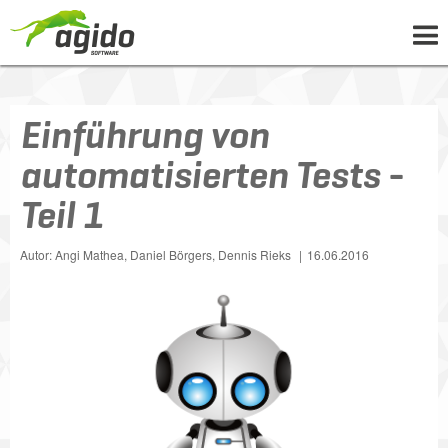
UNTERNEHMEN
Einführung von
LÖSUNGEN
automatisierten Tests -
PROJEKTE
Teil 1
NEWS
WISSEN
Autor: Angi Mathea, Daniel Börgers, Dennis Rieks
16.06.2016
KARRIERE
KONTAKT