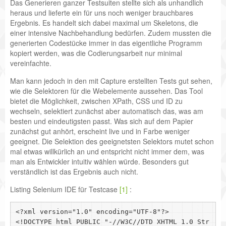
Das Generieren ganzer Testsuiten stellte sich als unhandlich
heraus und lieferte ein für uns noch weniger brauchbares
Ergebnis. Es handelt sich dabei maximal um Skeletons, die
einer intensive Nachbehandlung bedürfen. Zudem mussten die
generierten Codestücke immer in das eigentliche Programm
kopiert werden, was die Codierungsarbeit nur minimal
vereinfachte.
Man kann jedoch in den mit Capture erstellten Tests gut sehen,
wie die Selektoren für die Webelemente aussehen. Das Tool
bietet die Möglichkeit, zwischen XPath, CSS und ID zu
wechseln, selektiert zunächst aber automatisch das, was am
besten und eindeutigsten passt. Was sich auf dem Papier
zunächst gut anhört, erscheint live und in Farbe weniger
geeignet. Die Selektion des geeignetsten Selektors mutet schon
mal etwas willkürlich an und entspricht nicht immer dem, was
man als Entwickler intuitiv wählen würde. Besonders gut
verständlich ist das Ergebnis auch nicht.
Listing Selenium IDE für Testcase
[1]
:
<?xml version="1.0" encoding="UTF-8"?>

<!DOCTYPE html PUBLIC "-//W3C//DTD XHTML 1.0 Str