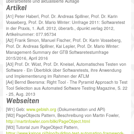
überarbeitete und aktualisierte Auflage
Artikel
[A1] Peter Haberl, Prof. Dr. Andreas Spillner, Prof. Dr. Karin
Vosseberg, Prof. Dr. Mario Winter: Umfrage 2011: Softwaretest
in der Praxis, 1. Aufl. 2012, überarb., dpunkt.verlag 2012,
Artikelnummer: 077.95734
[A2] Frank Simon, Manuel Fischer, Prof. Dr. Karin Vosseberg,
Prof. Dr. Andreas Spillner, Kai Lepler, Prof. Dr. Mario Winter:
Management-Summary der GTB Softwaretestumfrage
2015/2016, April 2016
[A3] Prof. Dr. Wüst, Prof. Dr. Kneisel, Automatisches Testen von
Software - Ein Überblick über Softwaretests, ihre Anwendung
und Implementierung im Rahmen der ATLM
[A4] Bernd Beersma: Right Tool - The Pyramid Approach to Test
Tool Selection aus Automated Software Testing Magazine, S. 22
- 25, Aug. 2013
Webseiten
[W1] Geb:
www.gebish.org
(Dokumentation und API)
[W2] PageObjects Pattern, Beschreibung von Martin Fowler,
http://martinfowler.com/bliki/PageObject.html
[W3] Tutorial zum PageObject Pattern,
https://www.kainos.pl/blog/building-test-automation-framework-