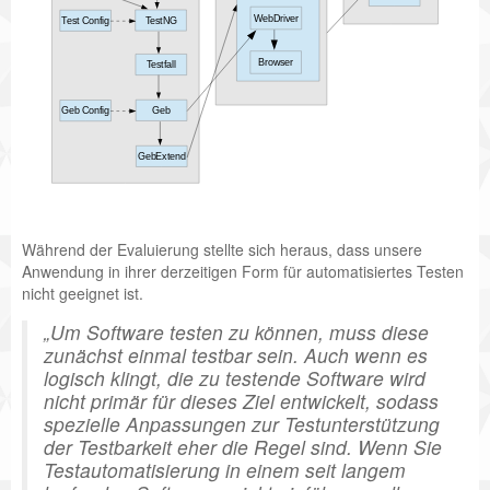
W
e
b
D
r
i
v
e
r
T
e
s
t
N
G
T
e
s
t
C
o
n
f
i
g
B
r
o
w
s
e
r
T
e
s
t
f
a
l
l
G
e
b
G
e
b
C
o
n
f
i
g
G
e
b
E
x
t
e
n
d
Während der Evaluierung stellte sich heraus, dass unsere
Anwendung in ihrer derzeitigen Form für automatisiertes Testen
nicht geeignet ist.
Um Software testen zu können, muss diese
zunächst einmal testbar sein. Auch wenn es
logisch klingt, die zu testende Software wird
nicht primär für dieses Ziel entwickelt, sodass
spezielle Anpassungen zur Testunterstützung
der Testbarkeit eher die Regel sind. Wenn Sie
Testautomatisierung in einem seit langem