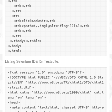
</td>

   <td></td>

  </tr>

  <tr>

   <td>clickAndWait</td>

   <td>xpath=(//img[@alt='flag'])[4]</td>

   <td></td>

  </tr>

 </tbody></table>

</body>

Listing Selenium IDE für Testsuite:
<?xml version="1.0" encoding="UTF-8"?>

<!DOCTYPE html PUBLIC "-//W3C//DTD XHTML 1.0 Str
ict//EN" "http://www.w3.org/TR/xhtml1/DTD/xhtml1
-strict.dtd">

<html xmlns="http://www.w3.org/1999/xhtml" xml:l
ang="en" lang="en">

<head>

 <meta content="text/html; charset=UTF-8" http-e