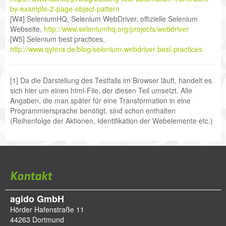
by-example-2-page-object-pattern
[W4] SeleniumHQ, Selenium WebDriver, offizielle Selenium
Webseite,
http://www.seleniumhq.org/projects/webdriver
[W5] Selenium best practices,
http://www.qytera.de/blog/selenium-webdriver-best-practices
[1] Da die Darstellung des Testfalls im Browser läuft, handelt es
sich hier um einen html-File, der diesen Teil umsetzt. Alle
Angaben, die man später für eine Transformation in eine
Programmiersprache benötigt, sind schon enthalten
(Reihenfolge der Aktionen, Identifikation der Webelemente etc.)
Kontakt
agido GmbH
Hörder Hafenstraße 11
44263
Dortmund