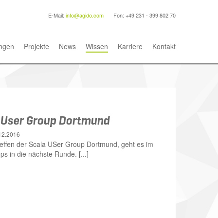
E-Mail:
info@agido.com
Fon: +49 231 - 399 802 70
ngen
Projekte
News
Wissen
Karriere
Kontakt
a User Group Dortmund
12.2016
reffen der Scala USer Group Dortmund, geht es im
s in die nächste Runde. [...]