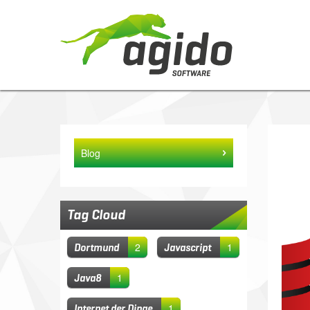
Blog
Tag Cloud
2
1
Dortmund
Javascript
1
Java8
1
Internet der Dinge