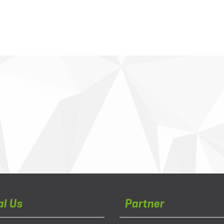
al Us
Partner