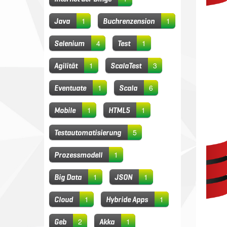
1
1
Java
Buchrenzension
4
1
Selenium
Test
1
3
Agilität
ScalaTest
1
6
Eventuate
Scala
1
1
Mobile
HTML5
5
Testautomatisierung
1
Prozessmodell
1
1
Big Data
JSON
1
1
Cloud
Hybride Apps
2
1
Geb
Akka