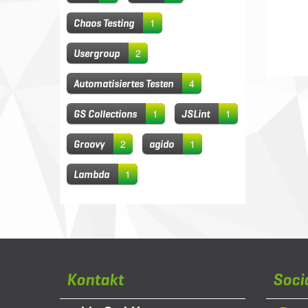
1
Chaos Testing
2
Usergroup
4
Automatisiertes Testen
1
1
GS Collections
JSLint
2
1
Groovy
agido
1
Lambda
Kontakt
Soci