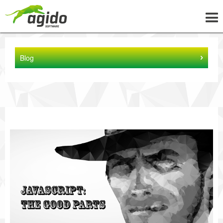
UNTERNEHMEN
Blog
LÖSUNGEN
PROJEKTE
NEWS
WISSEN
KARRIERE
KONTAKT