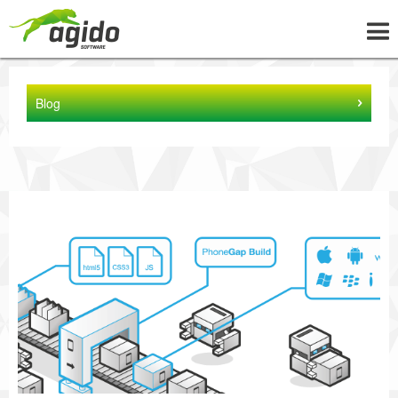
UNTERNEHMEN
Blog
LÖSUNGEN
PROJEKTE
NEWS
WISSEN
KARRIERE
KONTAKT