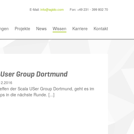
E-Mail:
info@agido.com
Fon: +49 231 - 399 802 70
ngen
Projekte
News
Wissen
Karriere
Kontakt
a User Group Dortmund
12.2016
reffen der Scala USer Group Dortmund, geht es im
s in die nächste Runde. [...]