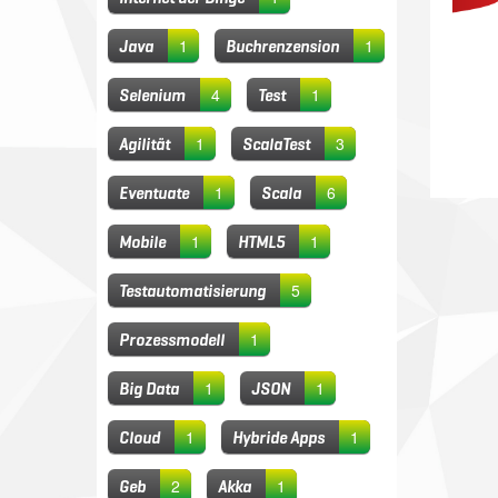
1
1
Java
Buchrenzension
4
1
Selenium
Test
1
3
Agilität
ScalaTest
1
6
Eventuate
Scala
1
1
Mobile
HTML5
5
Testautomatisierung
1
Prozessmodell
1
1
Big Data
JSON
1
1
Cloud
Hybride Apps
2
1
Geb
Akka