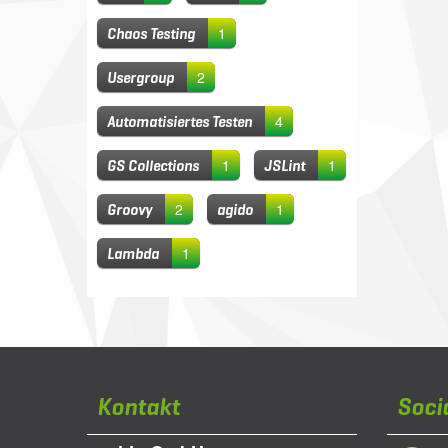
1
Chaos Testing
2
Usergroup
4
Automatisiertes Testen
1
1
GS Collections
JSLint
2
1
Groovy
agido
1
Lambda
Kontakt
Soci