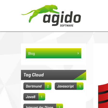
Blog
Tag Cloud
2
1
Dortmund
Javascript
1
Java8
1
Internet der Dinge