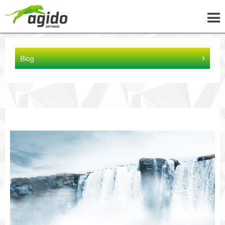
UNTERNEHMEN
Blog
LÖSUNGEN
PROJEKTE
NEWS
WISSEN
KARRIERE
KONTAKT