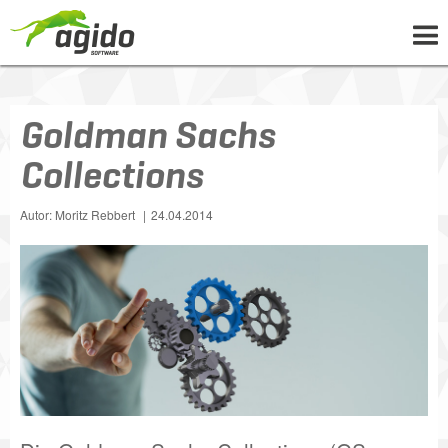
UNTERNEHMEN
Goldman Sachs
LÖSUNGEN
Collections
PROJEKTE
NEWS
Autor: Moritz Rebbert
24.04.2014
WISSEN
KARRIERE
KONTAKT