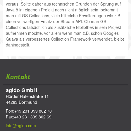
voraus. Sollte daher aus technischen Gründen der Sprung auf
Java 8 im eigenen Projekt noch nicht möglich sein, bekommt
man mit GS Collections, viele hilfreiche Erweiterungen wie z.B.
einen vollwertigen Ersatz der Stream-API. Ob man GS
Collections tatsächlich als zusätzliche Bibliothek in sein Projekt
aufnehmen möchte, vor allem wenn man z.B. schon Googles
Guava als verbessertes Collection Framework verwendet, bleibt
dahingestellt.
Kontakt
agido GmbH
Hörder Hafenstraße 11
44263
Dortmund
Fon:
+49 231 399 802 70
Fax:
+49 231 399 802 69
info@agido.com