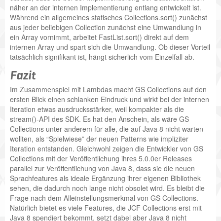
näher an der internen Implementierung entlang entwickelt ist.
Während ein allgemeines statisches Collections.sort() zunächst
aus jeder beliebigen Collection zunächst eine Umwandlung in
ein Array vornimmt, arbeitet FastList.sort() direkt auf dem
internen Array und spart sich die Umwandlung. Ob dieser Vorteil
tatsächlich signifikant ist, hängt sicherlich vom Einzelfall ab.
Fazit
Im Zusammenspiel mit Lambdas macht GS Collections auf den
ersten Blick einen schlanken Eindruck und wirkt bei der internen
Iteration etwas ausdrucksstärker, weil kompakter als die
stream()-API des SDK. Es hat den Anschein, als wäre GS
Collections unter anderem für alle, die auf Java 8 nicht warten
wollten, als “Spielwiese” der neuen Patterns wie impliziter
Iteration entstanden. Gleichwohl zeigen die Entwickler von GS
Collections mit der Veröffentlichung ihres 5.0.0er Releases
parallel zur Veröffentlichung von Java 8, dass sie die neuen
Sprachfeatures als ideale Ergänzung ihrer eigenen Bibliothek
sehen, die dadurch noch lange nicht obsolet wird. Es bleibt die
Frage nach dem Alleinstellungsmerkmal von GS Collections.
Natürlich bietet es viele Features, die JCF Collections erst mit
Java 8 spendiert bekommt, setzt dabei aber Java 8 nicht