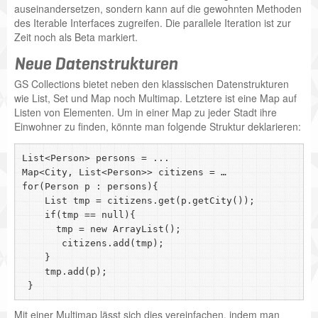
auseinandersetzen, sondern kann auf die gewohnten Methoden
des Iterable Interfaces zugreifen. Die parallele Iteration ist zur
Zeit noch als Beta markiert.
Neue Datenstrukturen
GS Collections bietet neben den klassischen Datenstrukturen
wie List, Set und Map noch Multimap. Letztere ist eine Map auf
Listen von Elementen. Um in einer Map zu jeder Stadt ihre
Einwohner zu finden, könnte man folgende Struktur deklarieren:
List<Person> persons = ...

Map<City, List<Person>> citizens = …

for(Person p : persons){

    List
 tmp = citizens.get(p.getCity());

    if(tmp == null){

      tmp = new ArrayList
();

       citizens.add(tmp);

    }

    tmp.add(p);

Mit einer Multimap lässt sich dies vereinfachen, indem man