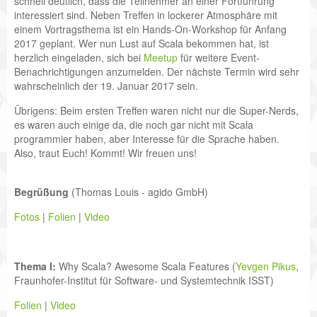
schnell deutlich, dass die Teilnehmer an einer Fortführung
interessiert sind. Neben Treffen in lockerer Atmosphäre mit
einem Vortragsthema ist ein Hands-On-Workshop für Anfang
2017 geplant. Wer nun Lust auf Scala bekommen hat, ist
herzlich eingeladen, sich bei
Meetup
für weitere Event-
Benachrichtigungen anzumelden. Der nächste Termin wird sehr
wahrscheinlich der 19. Januar 2017 sein.
Übrigens: Beim ersten Treffen waren nicht nur die Super-Nerds,
es waren auch einige da, die noch gar nicht mit Scala
programmier haben, aber Interesse für die Sprache haben.
Also, traut Euch! Kommt! Wir freuen uns!
Begrüßung
(Thomas Louis - agido GmbH)
Fotos
|
Folien
|
Video
Thema I:
Why Scala? Awesome Scala Features (
Yevgen Pikus
,
Fraunhofer-Institut für Software- und Systemtechnik ISST)
Folien
|
Video