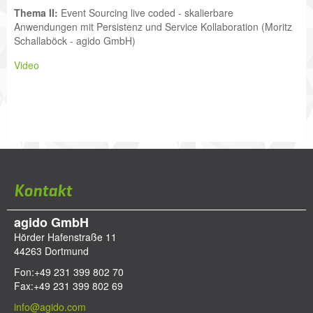
Thema II:
Event Sourcing live coded - skalierbare
Anwendungen mit Persistenz und Service Kollaboration (Moritz
Schallaböck - agido GmbH)
Video
Kontakt
agido GmbH
Hörder Hafenstraße 11
44263
Dortmund
Fon:
+49 231 399 802 70
Fax:
+49 231 399 802 69
info@agido.com