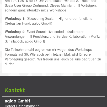
Am 19.01.2016 ab 18 Uhr veranstalten wir das 2. T
reffen der
Scala User Group Dortmund. Dieses Mal nicht mit Vorträgen,
sondern ganz interaktiv mit 2 Workshops:
Workshop 1:
Discovering Scala I - Higher order functions
(Sebastian Hund, agido GmbH)
Workshop 2:
Event Sourcin live coded - skalierbare
Anwendungen mit Persistenz und Service Kollaboration (Moritz
Schallaböck, agido GmbH)
Die Teilnehmerzahl begrenzen wir wegen des Workshops-
Formats auf 30. Wie auch beim letzten Mal, wird für eure
Verpflegung gesorgt. Wir freuen uns, euch bei uns begrüßen zu
dürfen!
Kontakt
agido GmbH
Hörder Hafenstraße 11