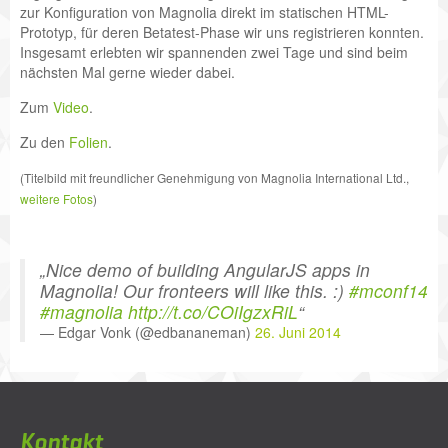
zur Konfiguration von Magnolia direkt im statischen HTML-
Prototyp, für deren Betatest-Phase wir uns registrieren konnten.
Insgesamt erlebten wir spannenden zwei Tage und sind beim
nächsten Mal gerne wieder dabei.
Zum
Video
.
Zu den
Folien
.
(Titelbild mit freundlicher Genehmigung von Magnolia International Ltd.,
weitere Fotos
)
Nice demo of building AngularJS apps in
Magnolia! Our fronteers will like this. :)
#mconf14
#magnolia
http://t.co/COiIgzxRiL
— Edgar Vonk (@edbananeman)
26. Juni 2014
Kontakt